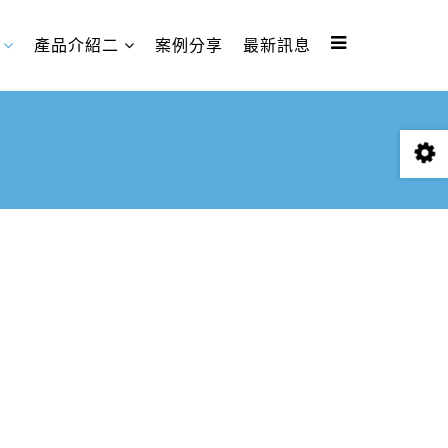
產品介紹二
案例分享
最新訊息