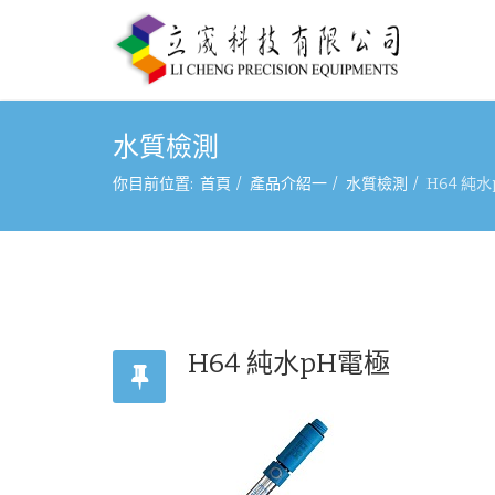
水質檢測
你目前位置:
首頁
產品介紹一
水質檢測
H64 純
H64 純水pH電極