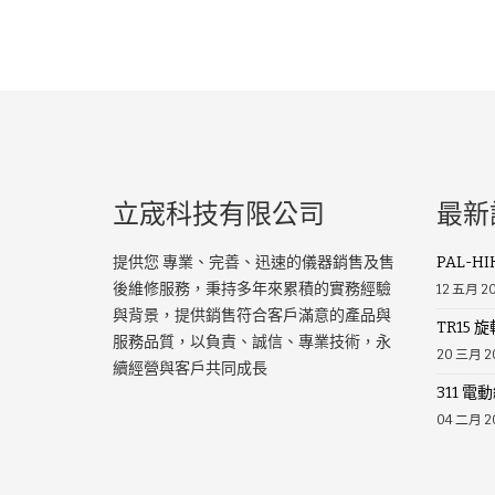
立宬科技有限公司
最新
提供您 專業、完善、迅速的儀器銷售及售
PAL-H
後維修服務，秉持多年來累積的實務經驗
12 五月 2
與背景，提供銷售符合客戶滿意的產品與
TR15 旋
服務品質，以負責、誠信、專業技術，永
20 三月 2
續經營與客戶共同成長
311 
04 二月 2