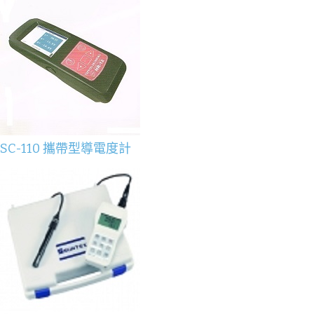
SC-110 攜帶型導電度計